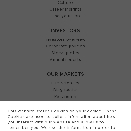
Culture
Career Insights
Find your Job
INVESTORS
Investors overview
Corporate policies
Stock quotes
Annual reports
OUR MARKETS
Life Sciences
Diagnostics
Partnering
This website stores Cookies on your device. These
Cookies are used to collect information about how
2026, Tecan Trading AG, Switzerland, all rights
©
you interact with our website and allow us to
remember you. We use this information in order to
reserved.