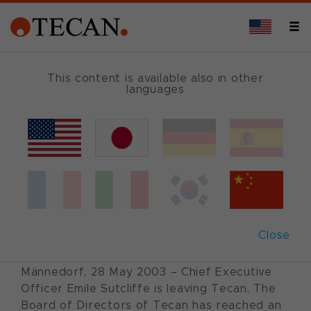
This content is available also in other
languages
Back
May 28, 2003
|
Corporate News
|
English
CEO Emile Sutcliffe
is leaving Tecan
Close
Männedorf, 28 May 2003 – Chief Executive
Officer Emile Sutcliffe is leaving Tecan. The
Board of Directors of Tecan has reached an