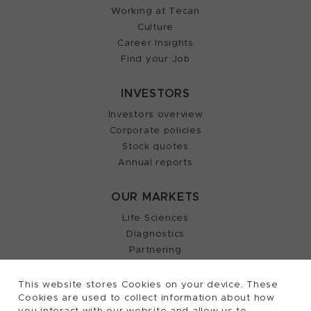
Working at Tecan
Culture
Career Insights
Find your Job
INVESTORS
Investors overview
Corporate policies
Stock quotes
Annual reports
OUR MARKETS
Life Sciences
Diagnostics
Partnering
This website stores Cookies on your device. These
Cookies are used to collect information about how
2026, Tecan Trading AG, Switzerland, all rights
©
you interact with our website and allow us to