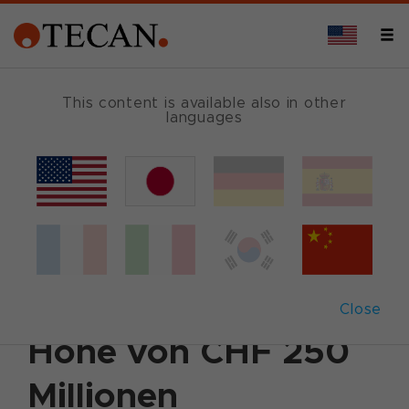
This content is available also in other
languages
Back
September 21, 2021
|
Corporate News
|
Ad hoc
announcement
|
English
|
German
Tecan begibt eine
erste Anleihe in
Close
Höhe von CHF 250
Millionen