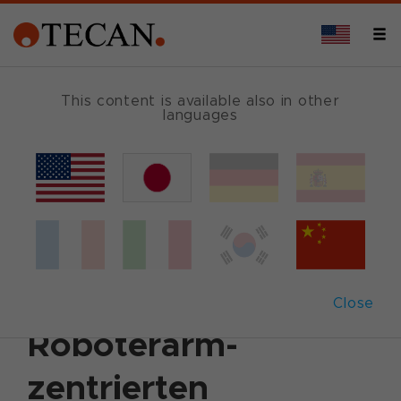
This content is available also in other
languages
Back
December 2, 2025
|
Corporate News
|
German
|
English
Tecan erweitert
Angebot an
Close
Roboterarm-
zentrierten