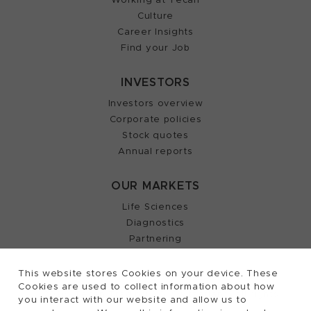
Culture
Career Insights
Find your Job
INVESTORS
Investors overview
Corporate policies
Stock quotes
Annual reports
OUR MARKETS
Life Sciences
Diagnostics
Partnering
This website stores Cookies on your device. These
Cookies are used to collect information about how
2026, Tecan Trading AG, Switzerland, all rights
©
you interact with our website and allow us to