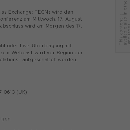
r
iss Exchange: TECN) wird den
T
h
i
s
c
o
n
t
e
n
t
i
s
a
v
a
i
l
a
b
l
e
a
l
s
o
i
n
o
t
h
e
l
a
n
g
u
a
g
e
konferenz am Mittwoch, 17. August
abschluss wird am Morgen des 17.
wahl oder Live-Übertragung mit
nk zum Webcast wird vor Beginn der
lations“ aufgeschaltet werden.
7 0613 (UK)
lgen.