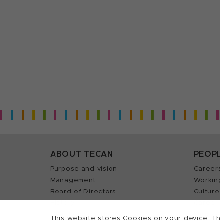
ABOUT TECAN
PEOP
Purpose and vision
Career
Management
Workin
Board of Directors
Culture
History
Career 
Quality policy (ISO)
Find y
This website stores Cookies on your device. Th