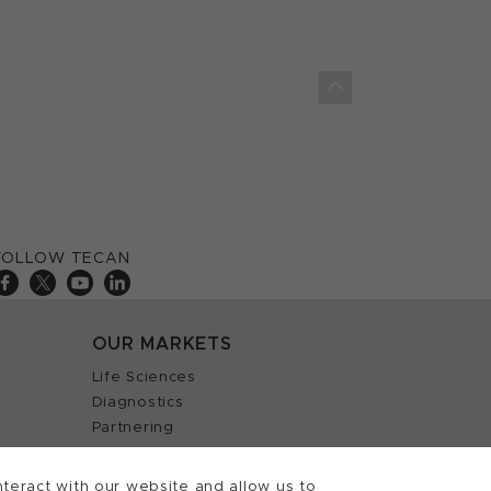
FOLLOW TECAN
OUR MARKETS
Life Sciences
Diagnostics
Partnering
teract with our website and allow us to