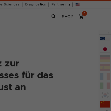
fe Sciences
Diagnostics
Partnering
0
SHOP
x
 zur
sses für das
ust an