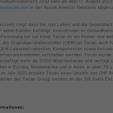
 Halbjahresbericht 2022 kann ab dem 17. August 2022 
ww.tecan.com
in der Rubrik Investor Relations abger
n.com) trägt dazu bei, das Leben und die Gesundhei
 seine Kunden befähigt, Innovationen im Gesundheits
-Forschung bis zur Klinik. Tecan ist ein Pionier und w
 Als Originalgerätehersteller (OEM) ist Tecan auch f
 OEM-Laborinstrumenten, Komponenten sowie Instrumen
Partnerunternehmen vertrieben werden. Tecan wurde 
chäftigt mehr als 3'000 Mitarbeitende und verfügt ü
ten in Europa, Nordamerika und in Asien. In über 70 L
 Im Jahr 2021 erzielte Tecan einen Umsatz von CHF 94
naktien der Tecan Group werden an der SIX Swiss Exc
ormationen: