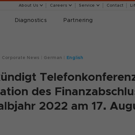
About Us
Careers
Service
Contact
Li
Diagnostics
Partnering
|
Corporate News
|
German
|
English
ündigt Telefonkonferenz
ation des Finanzabschlu
albjahr 2022 am 17. Aug