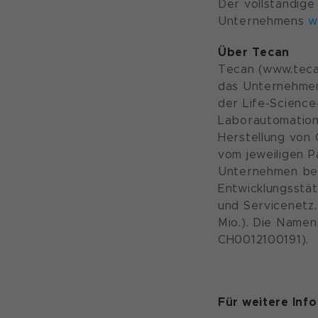
Der vollständige
Unternehmens
w
Über Tecan
Tecan (www.teca
das Unternehmen
der Life-Science
Laborautomation.
Herstellung von
vom jeweiligen 
Unternehmen bes
Entwicklungsstät
und Servicenetz.
Mio.). Die Name
CH0012100191).
Für weitere Inf