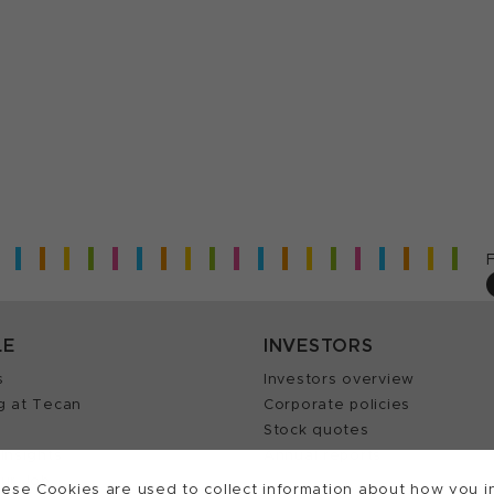
LE
INVESTORS
s
Investors overview
g at Tecan
Corporate policies
Stock quotes
Insights
Annual reports
our Job
ese Cookies are used to collect information about how you in