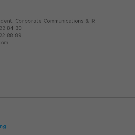
ident, Corporate Communications & IR
922 84 30
922 88 89
com
ung